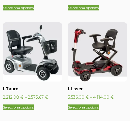
Selecciona opcions
Selecciona opcions
I-Tauro
I-Laser
2.212,08
€
–
2.573,67
€
3.536,00
€
–
4.114,00
€
Selecciona opcions
Selecciona opcions