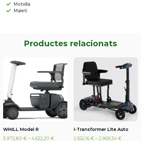
Motxilla
Maletí
Productes relacionats
WHILL Model R
I-Transformer Lite Auto
3.972,80
€
–
4.622,20
€
2.552,16
€
–
2.969,34
€