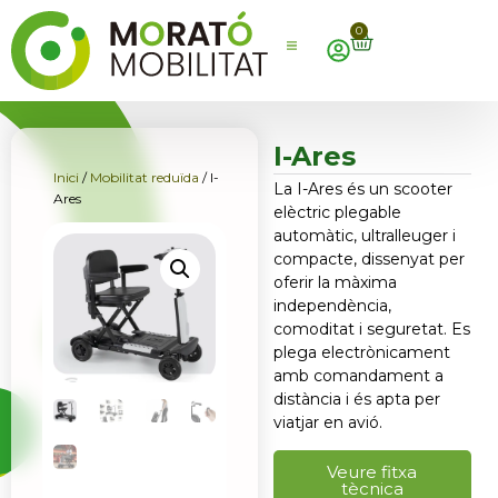
0
I-Ares
Inici
/
Mobilitat reduïda
/ I-
La I-Ares és un scooter
Ares
elèctric plegable
automàtic, ultralleuger i
compacte, dissenyat per
oferir la màxima
independència,
comoditat i seguretat. Es
plega electrònicament
amb comandament a
distància i és apta per
viatjar en avió.
Veure fitxa
tècnica