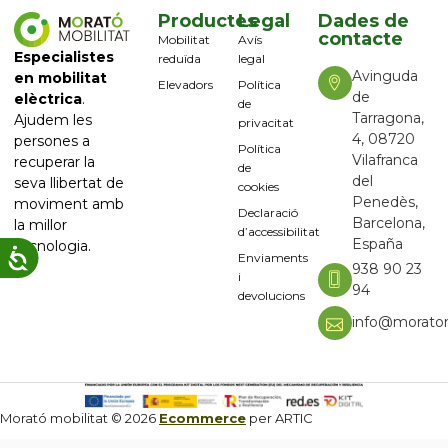
Productes
Legal
Dades de
contacte
Mobilitat
Avís
Especialistes
reduïda
legal
Avinguda
en mobilitat
Elevadors
Política
de
elèctrica
.
de
Tarragona,
Ajudem les
privacitat
4, 08720
persones a
Política
Vilafranca
recuperar la
de
del
seva llibertat de
cookies
Penedès,
moviment amb
Declaració
Barcelona,
la millor
d’accessibilitat
España
tecnologia.
Enviaments
938 90 23
i
94
devolucions
info@moratom
Morató mobilitat © 2026
Ecommerce
per ARTIC