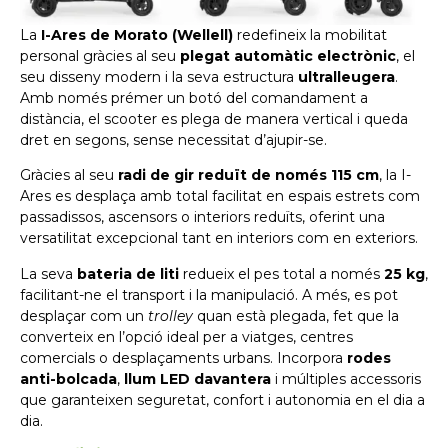
La
I-Ares de Morato (Wellell)
redefineix la mobilitat
personal gràcies al seu
plegat automàtic electrònic
, el
seu disseny modern i la seva estructura
ultralleugera
.
Amb només prémer un botó del comandament a
distància, el scooter es plega de manera vertical i queda
dret en segons, sense necessitat d’ajupir-se.
Gràcies al seu
radi de gir reduït de només 115 cm
, la I-
Ares es desplaça amb total facilitat en espais estrets com
passadissos, ascensors o interiors reduïts, oferint una
versatilitat excepcional tant en interiors com en exteriors.
La seva
bateria de liti
redueix el pes total a només
25 kg
,
facilitant-ne el transport i la manipulació. A més, es pot
desplaçar com un
trolley
quan està plegada, fet que la
converteix en l’opció ideal per a viatges, centres
comercials o desplaçaments urbans. Incorpora
rodes
anti-bolcada
,
llum LED davantera
i múltiples accessoris
que garanteixen seguretat, confort i autonomia en el dia a
dia.