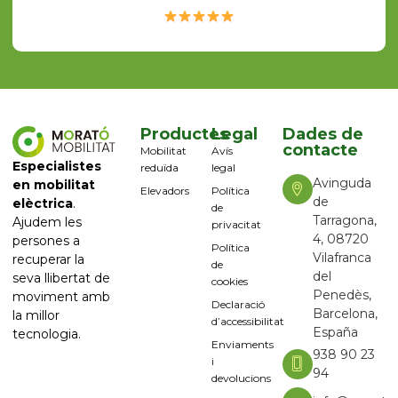
Productes
Legal
Dades de
contacte
Mobilitat
Avís
Especialistes
reduïda
legal
Avinguda
en mobilitat
Elevadors
Política
de
elèctrica
.
de
Tarragona,
Ajudem les
privacitat
4, 08720
persones a
Política
Vilafranca
recuperar la
de
del
seva llibertat de
cookies
Penedès,
moviment amb
Declaració
Barcelona,
la millor
d’accessibilitat
España
tecnologia.
Enviaments
938 90 23
i
94
devolucions