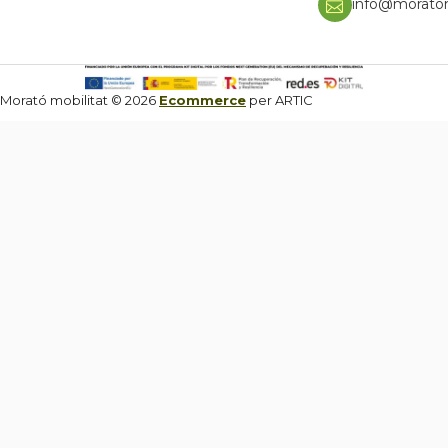
info@moratom
Morató mobilitat © 2026
Ecommerce
per ARTIC