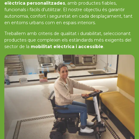
elèctrica personalitzades
, amb productes fiables,
funcionals i fàcils d’utilitzar. El nostre objectiu és garantir
autonomia, confort i seguretat en cada desplaçament, tant
en entorns urbans com en espais interiors.
Treballem amb criteris de qualitat i durabilitat, seleccionant
productes que compleixin els estàndards més exigents del
sector de la
mobilitat elèctrica i accessible
.