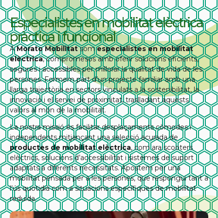
Especialistes en mobilitat elèctrica
pràctica i funcional
A
Morato Mobilitat
som
especialistes en mobilitat
elèctrica
, compromesos amb oferir solucions eficients,
segures i accessibles per millorar la qualitat de vida de les
persones. Formem part d’un projecte familiar amb una
llarga trajectòria en sectors vinculats a la sostenibilitat, la
innovació i el servei de proximitat, traslladant aquests
valors al món de la mobilitat.
La nostra missió és facilitar desplaçaments còmodes i
independents mitjançant una selecció acurada de
productes de mobilitat elèctrica
, com ara scooters
elèctrics, solucions d’accessibilitat i sistemes de suport
adaptats a diferents necessitats. Apostem per una
mobilitat pensada per a les persones, que respongui tant a
l’ús quotidià com a situacions específiques de mobilitat
reduïda.