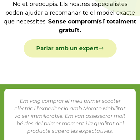
No et preocupis. Els nostres especialistes
poden ajudar a recomanar-te el model exacte
que necessites.
Sense compromís i totalment
gratuït.
Parlar amb un expert
Gran qualitat i encara millor atenció. A
t
Morato Mobilitat es nota que entenen de
t
mobilitat elèctrica i que es preocupen pel
client. Tot el procés va ser fàcil i ràpid.