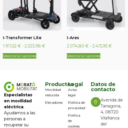
I-Transformer Lite
I-Ares
1.911,52
€
-
2.223,98
€
2.074,80
€
-
2.413,95
€
Seleccionar opciones
Seleccionar opciones
Productos
Legal
Datos de
contacto
Movilidad
Aviso
Especialistas
reducida
legal
Avenida de
en movilidad
Elevadores
Política de
Tarragona,
eléctrica
.
privacidad
4, 08720
Ayudamos a las
Política
Vilafranca
personas a
de
del
recuperar su
cookies