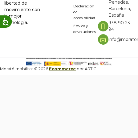
Penedès,
libertad de
Declaración
Barcelona,
movimiento con
de
España
la mejor
accesibilidad
tecnología.
938 90 23
Envíos y
94
devoluciones
info@moratom
Morató mobilitat © 2026
Ecommerce
por ARTIC