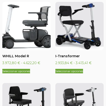
WHILL Model R
I-Transformer
3.972,80
€
-
4.622,20
€
2.933,84
€
-
3.413,41
€
Seleccionar opciones
Seleccionar opciones